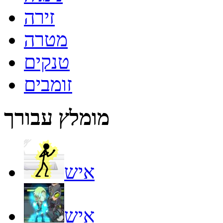
זירה
מטרה
טנקים
זומבים
מומלץ עבורך
איש
איש