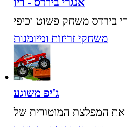
אנגרי בירדס - ריו
משחקי זריזות ומיומנות
ג'יפ משוגע