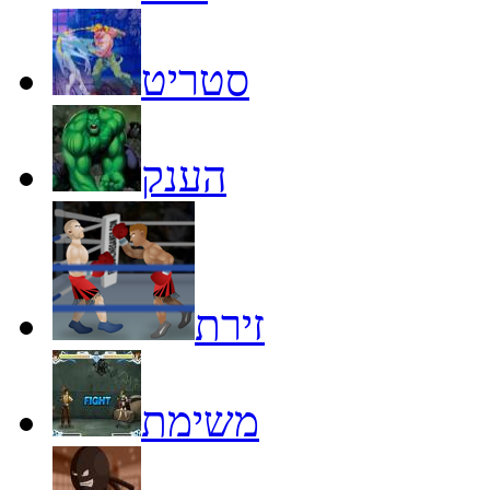
סטריט
הענק
זירת
משימת