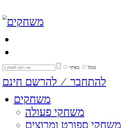
בגוגל
באתר
להתחבר ⁄ להרשם חינם
משחקים
משחקי פעולה
משחקי ספורט ומרוצים