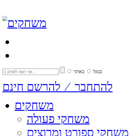
בגוגל
באתר
להתחבר ⁄ להרשם חינם
משחקים
משחקי פעולה
משחקי ספורט ומרוצים