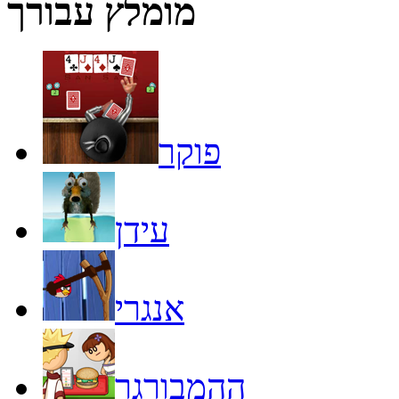
מומלץ עבורך
פוקר
עידן
אנגרי
ההמבורגר