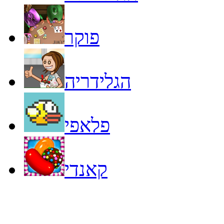
פוקר
הגלידריה
פלאפי
קאנדי