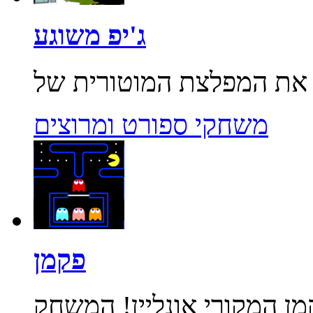
ג'יפ משוגע
משחקי ספורט ומרוצים
פקמן