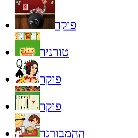
פוקר
טורניר
פוקר
פוקר
ההמבורגר