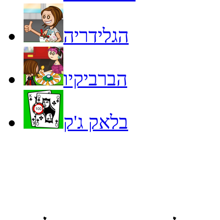
הגלידריה
הברביקיו
בלאק ג'ק