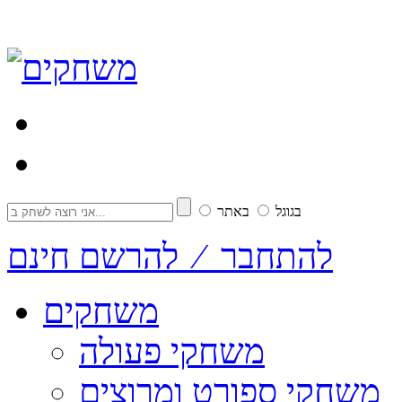
בגוגל
באתר
להתחבר ⁄ להרשם חינם
משחקים
משחקי פעולה
משחקי ספורט ומרוצים