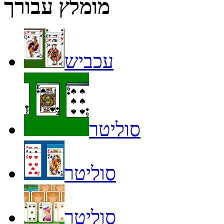
מומלץ עבורך
עכביש
סוליטר
סוליטר
סוליטר