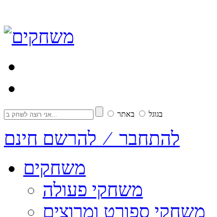
בגוגל
באתר
להתחבר ⁄ להרשם חינם
משחקים
משחקי פעולה
משחקי ספורט ומרוצים