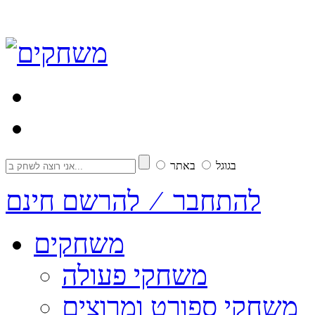
בגוגל
באתר
להתחבר ⁄ להרשם חינם
משחקים
משחקי פעולה
משחקי ספורט ומרוצים