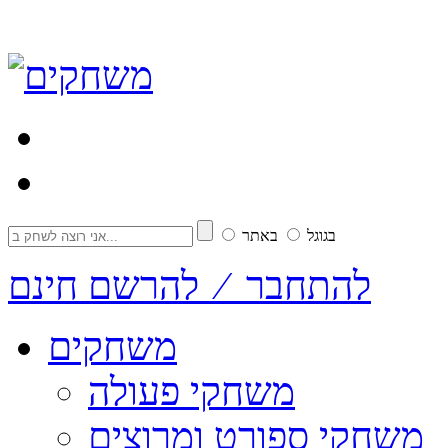
בגוגל
באתר
להתחבר ⁄ להרשם חינם
משחקים
משחקי פעולה
משחקי ספורט ומרוצים