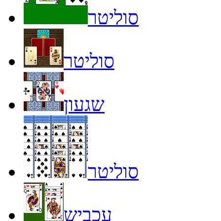
סוליטר
סוליטר
שגעון
סוליטר
עכביש