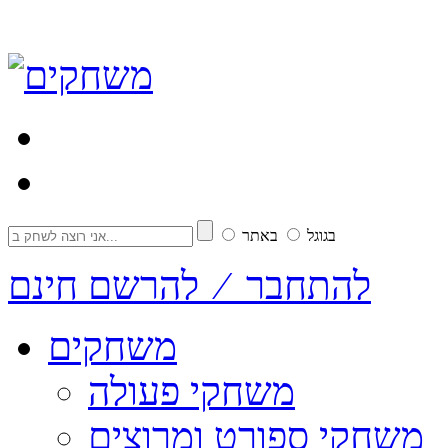
בגוגל
באתר
להתחבר ⁄ להרשם חינם
משחקים
משחקי פעולה
משחקי ספורט ומרוצים