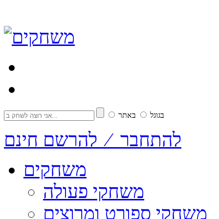
בגוגל
באתר
להתחבר ⁄ להרשם חינם
משחקים
משחקי פעולה
משחקי ספורט ומרוצים