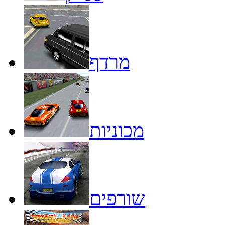
מרדף
מכוניות
שורפים