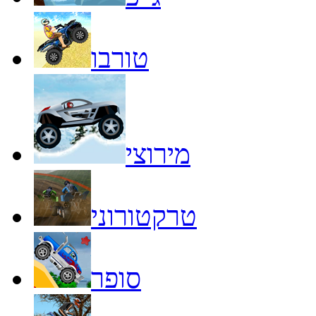
טורבו
מירוצי
טרקטורוני
סופר