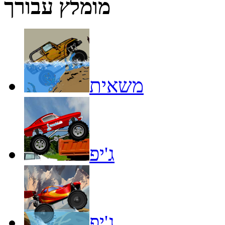
מומלץ עבורך
משאית
ג'יפ
ג'יפ