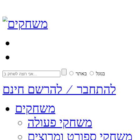
בגוגל
באתר
להתחבר ⁄ להרשם חינם
משחקים
משחקי פעולה
משחקי ספורט ומרוצים