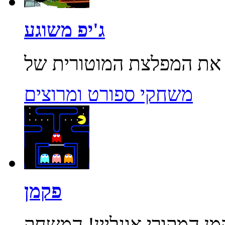
ג'יפ משוגע
משחקי ספורט ומרוצים
פקמן