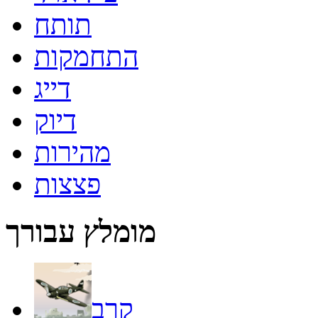
תותח
התחמקות
דייג
דיוק
מהירות
פצצות
מומלץ עבורך
קרב