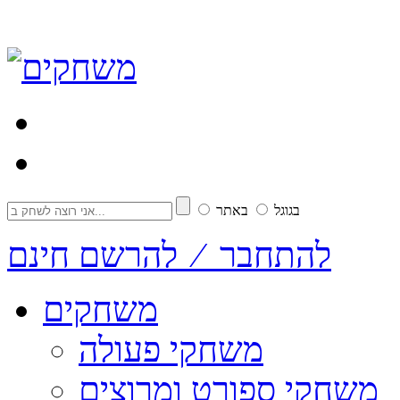
בגוגל
באתר
להתחבר ⁄ להרשם חינם
משחקים
משחקי פעולה
משחקי ספורט ומרוצים