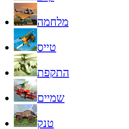
מלחמה
טייס
התקפת
שמיים
טנק