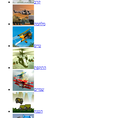
קרב
מלחמה
טייס
התקפת
שמיים
הטנק