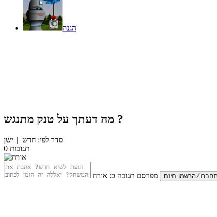
הגנה
?
מה דעתך על
טנק מתנגש
סדר לפי:
חדש
|
ישן
תגובות
0
מפרסם תגובה כ:
אורח