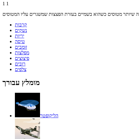
1
1
קרבות
נשקים
יריות
טיסה
זומבים
מפלצות
פיצוצים
רובים
צלפים
מומלץ עבורך
הליקופטר