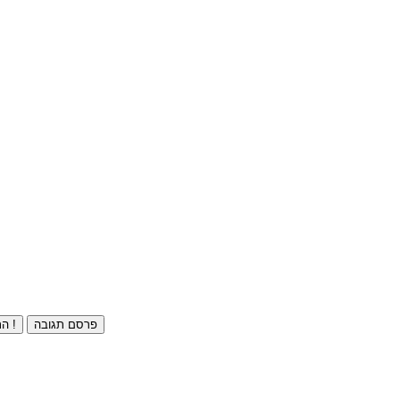
פרסם תגובה
התחברו ⁄ הרשמו חינם !