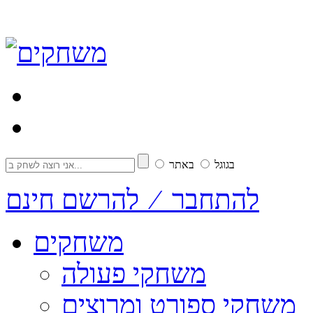
בגוגל
באתר
להתחבר ⁄ להרשם חינם
משחקים
משחקי פעולה
משחקי ספורט ומרוצים