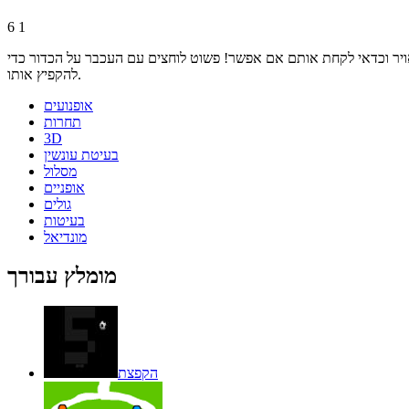
6
1
באויר וכדאי לקחת אותם אם אפשר! פשוט לוחצים עם העכבר על הכדור כדי
להקפיץ אותו.
אופנועים
תחרות
3D
בעיטת עונשין
מסלול
אופניים
גולים
בעיטות
מונדיאל
מומלץ עבורך
הקפצת