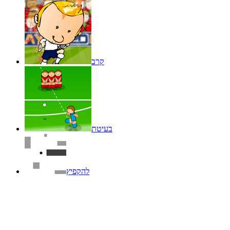
קרב
בעיטת
להקפיץ