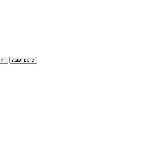
פרסם תגובה
התחברו ⁄ הרשמו חינם !