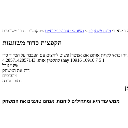
נמצא ב:
וינס משחקים
>
משחקי ספורט ומרוצים
>
הקפצות כדור משוגעות
הקפצות כדור משוגעות
באויר וכדאי לקחת אותם אם אפשר! פשוט לוחצים עם העכבר על הכדור כדי
1
5
7
10916
10916
shay
להקפיץ אותו.
4.2857142857143
שינוי גודל
דרג את המשחק
מועדפים
כתוב תגובה
ן
ממש עוד רגע ומתחילים ליהנות, אנחנו טוענים את המשחק