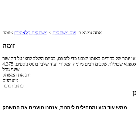
אתה נמצא ב:
וינס משחקים
>
משחקים קלאסיים
>
זומה
זומה
נפצם, בסיום השלב לחצו על הקישור: Click here to resume game כדי לעבור לשלב הבא. זוהי גרסת המשחק זומה דלוקס
vins.co
שכוללת שלבים רבים מזומה המקורי ועוד שלבי בונוס נוספים.
4.375
שינוי גודל
דרג את המשחק
מועדפים
כתוב תגובה
ן
ממש עוד רגע ומתחילים ליהנות, אנחנו טוענים את המשחק