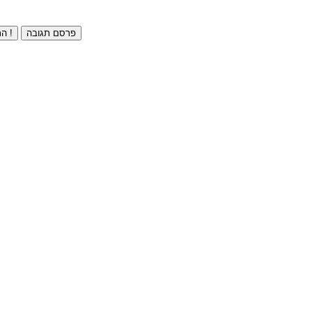
פרסם תגובה
התחברו ⁄ הרשמו חינם !