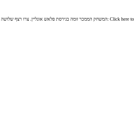
המשחק הממכר זומה בגירסת פלאש אונליין. צרו רצף שלושה או יותר של כדורים באותו הצבע כדי ל