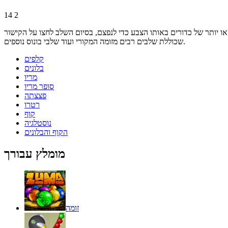
14
2
נפצם, בסיום השלב לחצו על הקישור: Click here to resume game כדי לעבור לשלב הבא. זוהי גרסת המשחק זומה דלוקס
שכוללת שלבים רבים מזומה המקורי ועוד שלבי בונוס נוספים.
קלפים
בלונים
מריו
סופר מריו
פצצתה
רטרו
קוף
נוסטלגיה
הקוף והבלונים
מומלץ עבורך
זומה