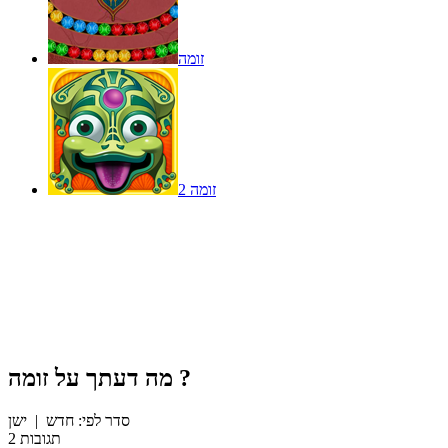
זומה
זומה 2
?
מה דעתך על
זומה
סדר לפי:
חדש
|
ישן
תגובות
2