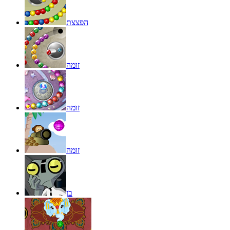
הפצצת
זומה
זומה
זומה
בן