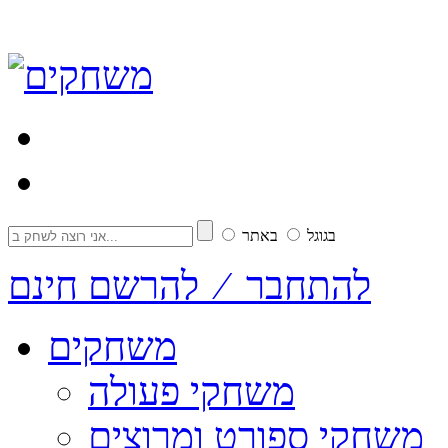
בגוגל
באתר
להתחבר ⁄ להרשם חינם
משחקים
משחקי פעולה
משחקי ספורט ומרוצים