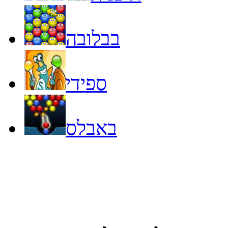
בבלובה
ספידי
באבלס