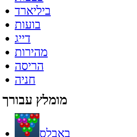
ביליארד
בועות
דייג
מהירות
הריסה
חניה
מומלץ עבורך
באבלס