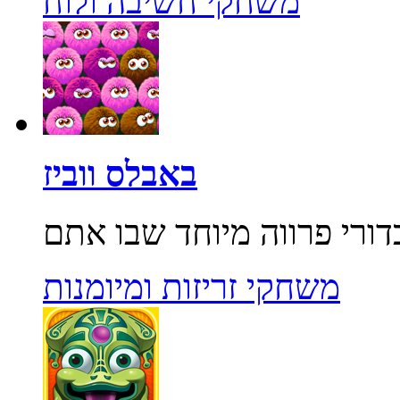
משחקי חשיבה ולוח
באבלס ווביז
משחקי זריזות ומיומנות