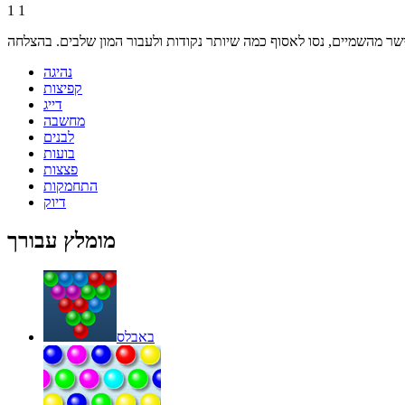
1
1
נהיגה
קפיצות
דייג
מחשבה
לבנים
בועות
פצצות
התחמקות
דיוק
מומלץ עבורך
באבלס