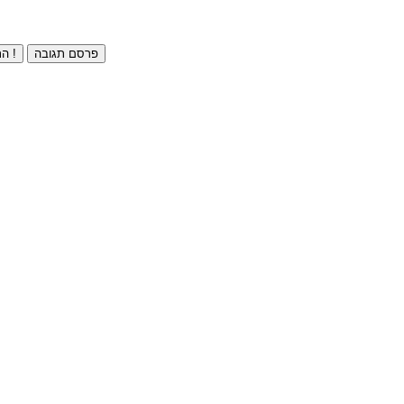
פרסם תגובה
התחברו ⁄ הרשמו חינם !