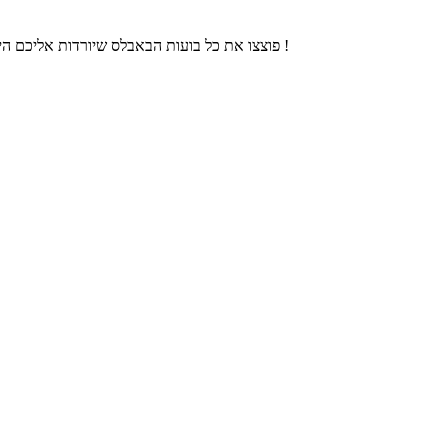
פוצצו את כל בועות הבאבלס שיורדות אליכם הישר מהשמיים, נסו לאסוף כמה שיותר נקודות ולעבור המון שלבים. בהצלחה !