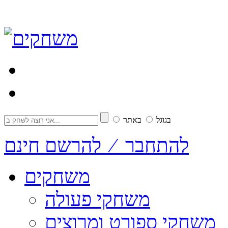
בגוגל
באתר
להתחבר ⁄ להרשם חינם
משחקים
משחקי פעולה
משחקי ספורט ומרוצים