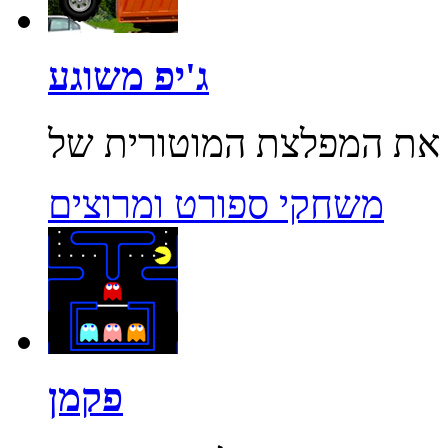
ג'יפ משוגע
משחקי ספורט ומרוצים
פקמן