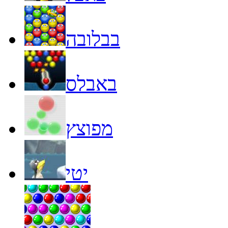
בבלובה
באבלס
מפוצץ
יטי