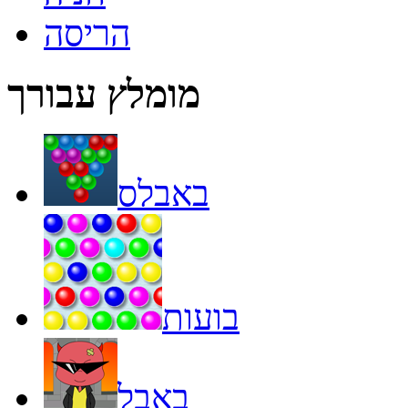
הריסה
מומלץ עבורך
באבלס
בועות
באבל