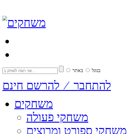
בגוגל
באתר
להתחבר ⁄ להרשם חינם
משחקים
משחקי פעולה
משחקי ספורט ומרוצים