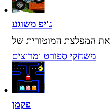
ג'יפ משוגע
משחקי ספורט ומרוצים
פקמן