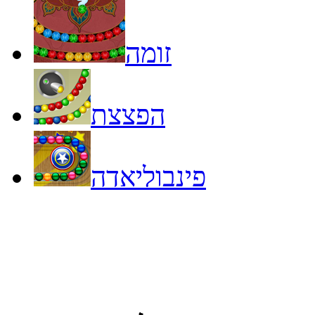
זומה
הפצצת
פינבוליאדה