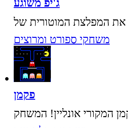
ג'יפ משוגע
משחקי ספורט ומרוצים
פקמן