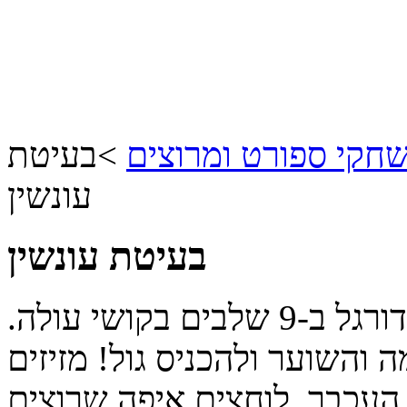
חקי ספורט ומרוצים
>
בעיטת
עונשין
בעיטת עונשין
יש לך בעיטות עונשין על מגרש הכדורגל ב-9 שלבים בקושי עולה.
והשוער ולהכניס גול! מזיזים
העכבר, לוחצים איפה שרוצים