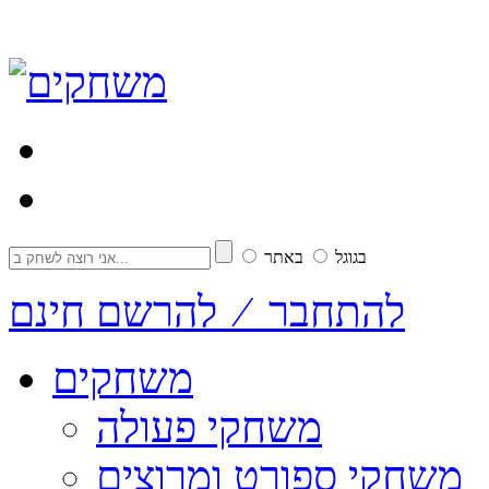
בגוגל
באתר
להתחבר ⁄ להרשם חינם
משחקים
משחקי פעולה
משחקי ספורט ומרוצים