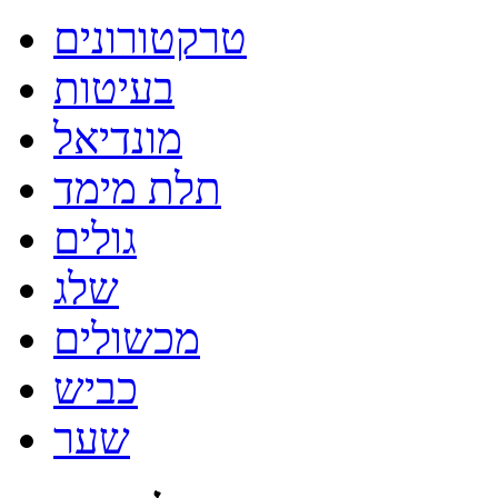
טרקטורונים
בעיטות
מונדיאל
תלת מימד
גולים
שלג
מכשולים
כביש
שער