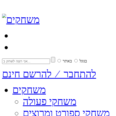
בגוגל
באתר
להתחבר ⁄ להרשם חינם
משחקים
משחקי פעולה
משחקי ספורט ומרוצים