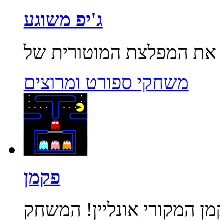
ג'יפ משוגע
משחקי ספורט ומרוצים
פקמן