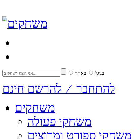
בגוגל
באתר
להתחבר ⁄ להרשם חינם
משחקים
משחקי פעולה
משחקי ספורט ומרוצים