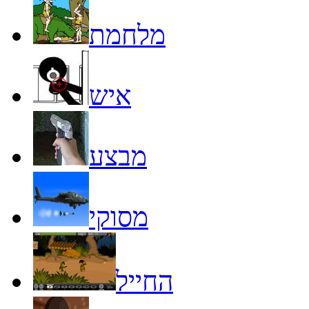
מלחמת
איש
מבצע
מסוקי
החייל