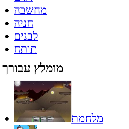
מחשבה
חניה
לבנים
תותח
מומלץ עבורך
מלחמת