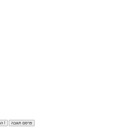
פרסם תגובה
התחברו ⁄ הרשמו חינם !