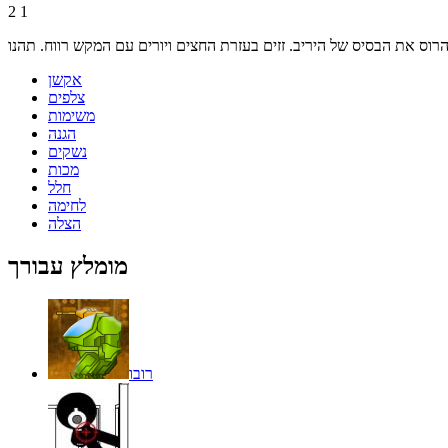
2
1
אקשן
צלפים
משימות
הגנה
נשקים
מכות
חלל
לחימה
הצלה
מומלץ עבורך
רובו