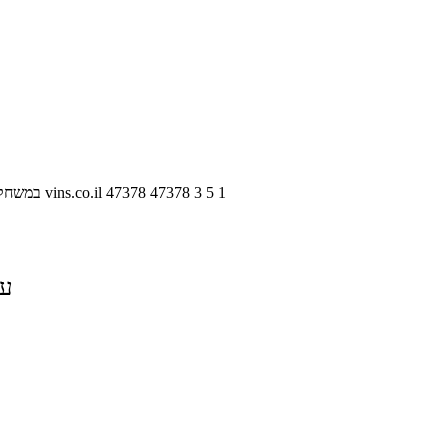
1
5
3
47378
47378
vins.co.il
במשחק 
על