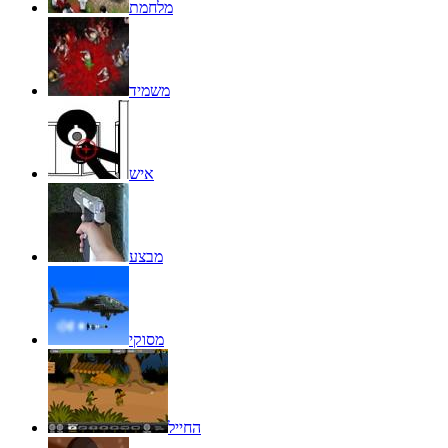
מלחמת
משמיד
איש
מבצע
מסוקי
החייל