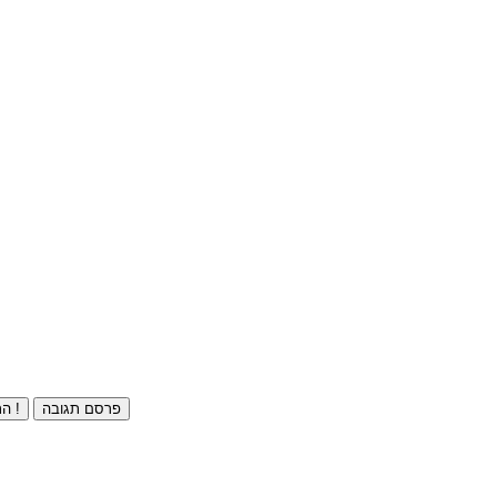
פרסם תגובה
התחברו ⁄ הרשמו חינם !