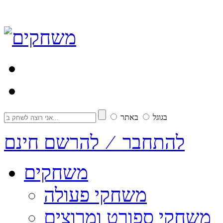
בגוגל
באתר
להתחבר ⁄ להרשם חינם
משחקים
משחקי פעולה
משחקי ספורט ומרוצים