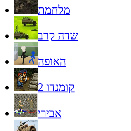
מלחמת
שדה קרב
האופה
קומנדו 2
אבירי