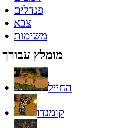
פנדלים
צבא
משימות
מומלץ עבורך
החייל
קומנדו