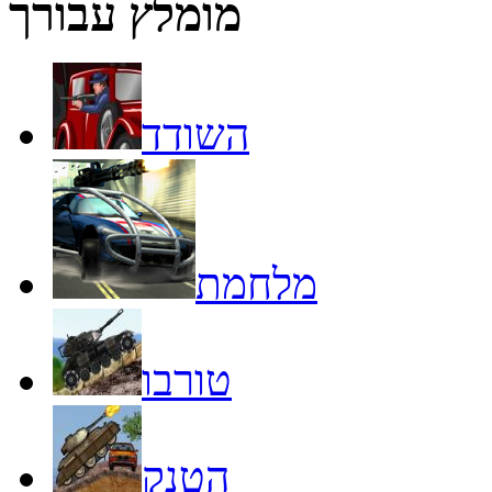
מומלץ עבורך
השודד
מלחמת
טורבו
הטנק