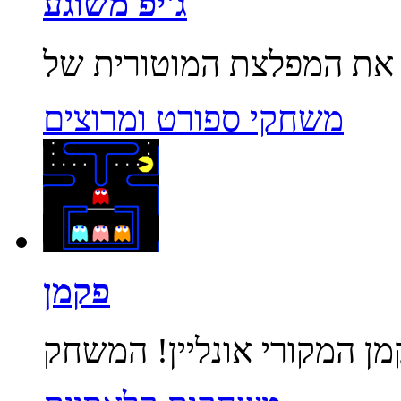
ג'יפ משוגע
משחקי ספורט ומרוצים
פקמן