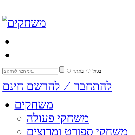
בגוגל
באתר
להתחבר ⁄ להרשם חינם
משחקים
משחקי פעולה
משחקי ספורט ומרוצים