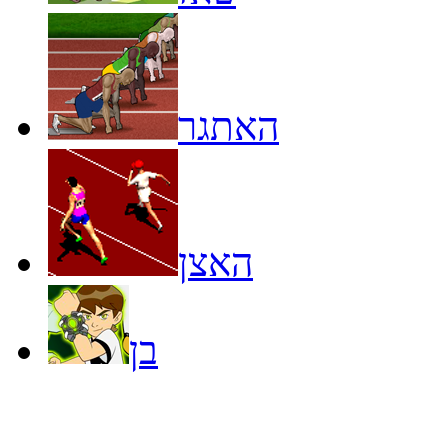
האתגר
האצן
בן