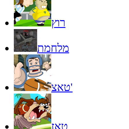
רוץ
מלחמת
טאצ'
טאז