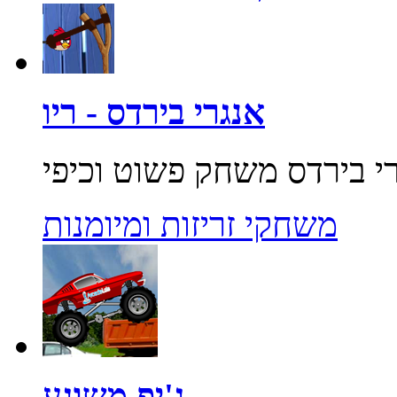
אנגרי בירדס - ריו
משחקי זריזות ומיומנות
ג'יפ משוגע