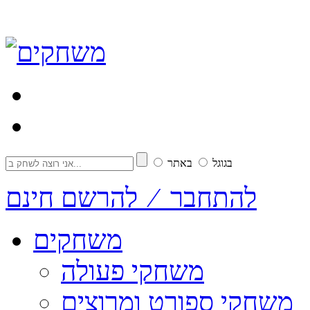
בגוגל
באתר
להתחבר ⁄ להרשם חינם
משחקים
משחקי פעולה
משחקי ספורט ומרוצים