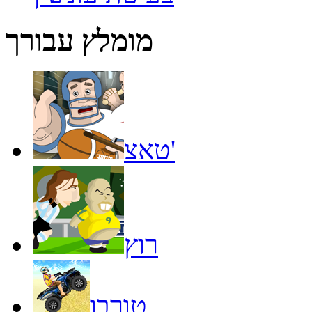
מומלץ עבורך
טאצ'
רוץ
טורבו