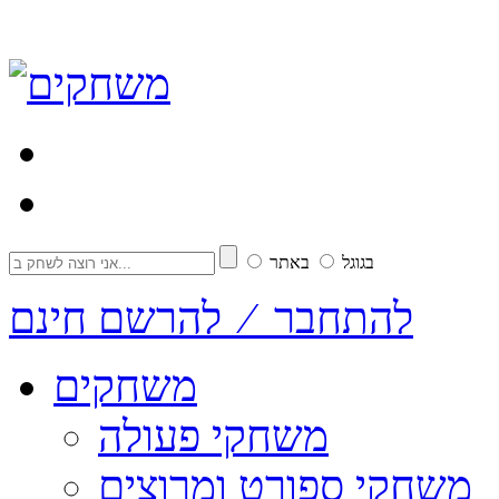
בגוגל
באתר
להתחבר ⁄ להרשם חינם
משחקים
משחקי פעולה
משחקי ספורט ומרוצים