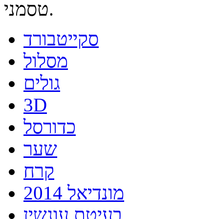
טסמני.
סקייטבורד
מסלול
גולים
3D
כדורסל
שער
קרח
מונדיאל 2014
בעיטת עונשין