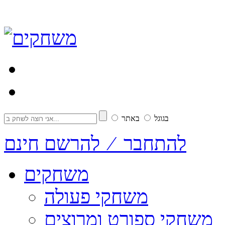
בגוגל
באתר
להתחבר ⁄ להרשם חינם
משחקים
משחקי פעולה
משחקי ספורט ומרוצים