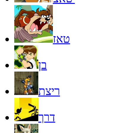
טאז
בן
ריצת
דרך