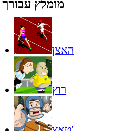
מומלץ עבורך
האצן
רוץ
טאצ'