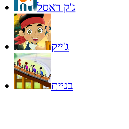
ג'ק ראסל
ג'ייק
בניית