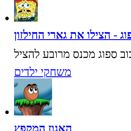
ג - הצילו את גארי החילזון
משחקי ילדים
האגוז המקפץ