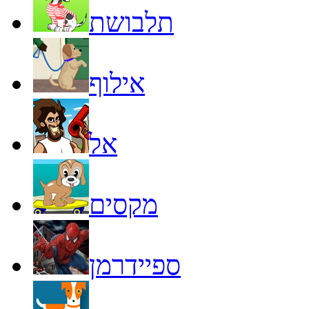
תלבושת
אילוף
אל
מקסים
ספיידרמן