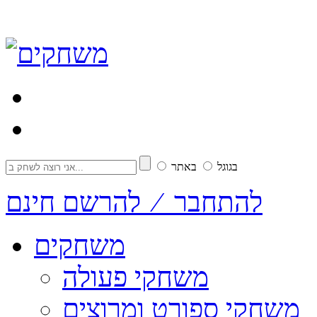
בגוגל
באתר
להתחבר ⁄ להרשם חינם
משחקים
משחקי פעולה
משחקי ספורט ומרוצים