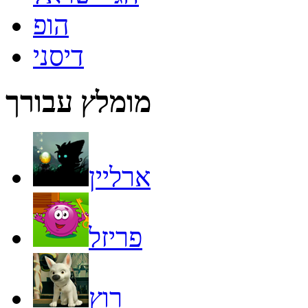
הופ
דיסני
מומלץ עבורך
ארליין
פריזל
רוץ