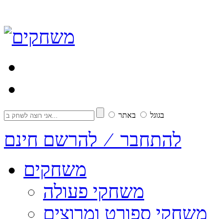
בגוגל
באתר
להתחבר ⁄ להרשם חינם
משחקים
משחקי פעולה
משחקי ספורט ומרוצים