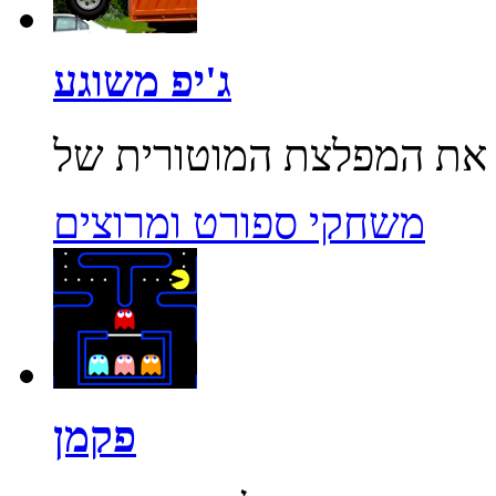
ג'יפ משוגע
משחקי ספורט ומרוצים
פקמן