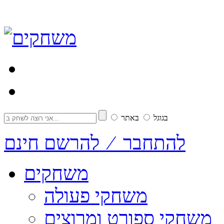
בגוגל
באתר
להתחבר ⁄ להרשם חינם
משחקים
משחקי פעולה
משחקי ספורט ומרוצים