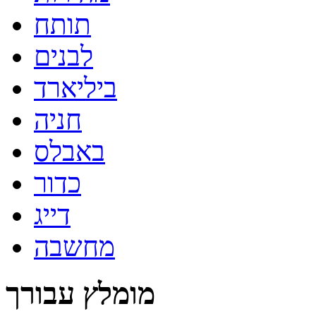
תותח
לבנים
ביליארד
חניה
באבלס
כדור
דייג
מחשבה
מומלץ עבורך