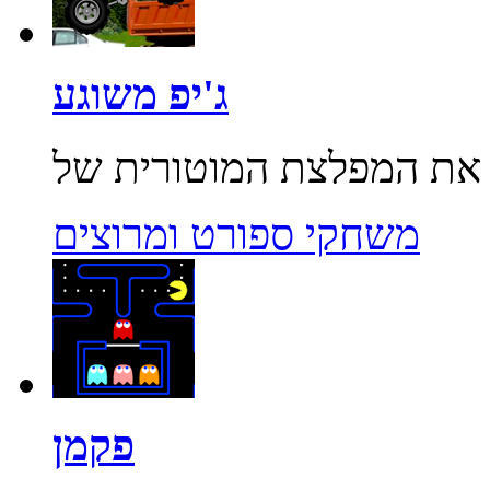
ג'יפ משוגע
משחקי ספורט ומרוצים
פקמן