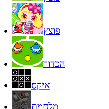
פוצץ
הכדור
איקס
מלחמת