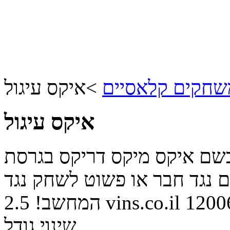
שחקים קלאסיים
>
איקס עיגול
איקס עיגול
בשם איקס מיקס דריקס בגרסת
 נגד חבר או פשוט לשחק נגד
1200
vins.co.il
המחשב!
2.5
שינוי גודל