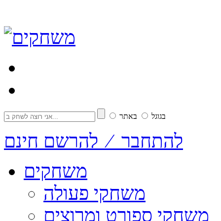
בגוגל
באתר
להתחבר ⁄ להרשם חינם
משחקים
משחקי פעולה
משחקי ספורט ומרוצים