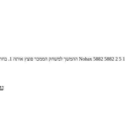
1
5
2
5882
5882
Nohax
ההמשך למשחק הממכר פוצץ אותה 1. בחרו את המפציץ הקטן האהוב עליכם ושחקו נגד היריב במבוך מפוצץ. זוזו עם החיצים ופוצצו כל מה שתראו (בדגש על האויבים שלכם) עם מקש הרווח.
על