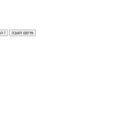
פרסם תגובה
התחברו ⁄ הרשמו חינם !