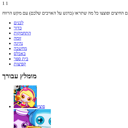
1
1
לבנים
כדור
התחמקות
זומה
נהיגה
מחשבה
באבלס
בית ספר
קפיצות
מומלץ עבורך
פוצץ