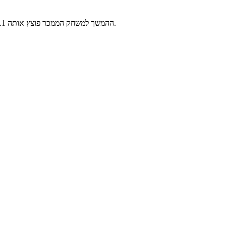
ההמשך למשחק הממכר פוצץ אותה 1. בחרו את המפציץ הקטן האהוב עליכם ושחקו נגד היריב במבוך מפוצץ. זוזו עם החיצים ופוצצו כל מה שתראו (בדגש על האויבים שלכם) עם מקש הרווח.