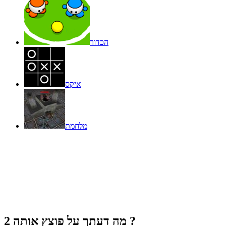
הכדור
איקס
מלחמת
?
מה דעתך על
פוצץ אותה 2