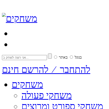
בגוגל
באתר
להתחבר ⁄ להרשם חינם
משחקים
משחקי פעולה
משחקי ספורט ומרוצים