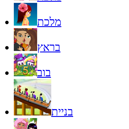
מלכת
בראץ
בוב
בניית