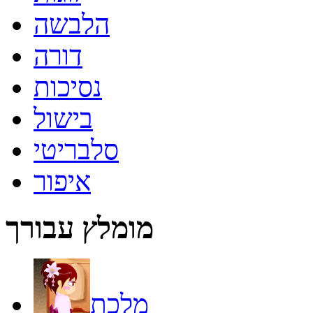
הלבשה
דורה
נסיכות
בישול
סלבריטי
איפור
מומלץ עבורך
מלכת