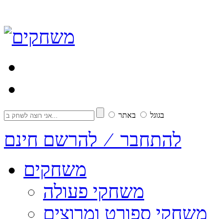
בגוגל
באתר
להתחבר ⁄ להרשם חינם
משחקים
משחקי פעולה
משחקי ספורט ומרוצים