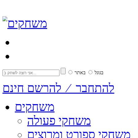
בגוגל
באתר
להתחבר ⁄ להרשם חינם
משחקים
משחקי פעולה
משחקי ספורט ומרוצים