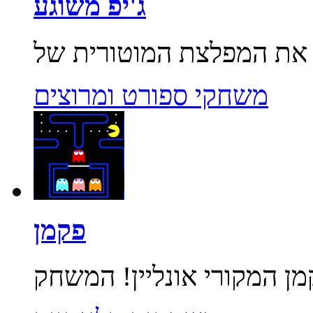
ג'יפ משוגע
משחקי ספורט ומרוצים
פקמן