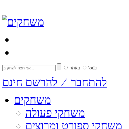
בגוגל
באתר
להתחבר ⁄ להרשם חינם
משחקים
משחקי פעולה
משחקי ספורט ומרוצים