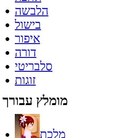
הלבשה
בישול
איפור
דורה
סלבריטי
זוגות
מומלץ עבורך
מלכת