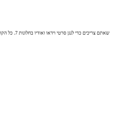
בחבילת קודקים לווינדוס 7 תמצאו את כל הקודקים (codecs) שאתם צריכים כדי לנגן סרטי וידאו ואודיו בחלונות 7. כל הקודקים נמצאים בהתקנה אחת להורדה.