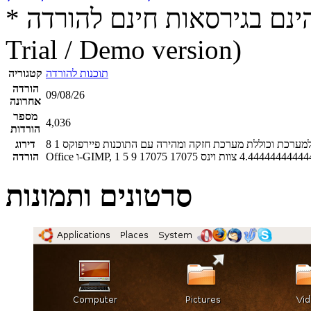
* התכנים הינם בגירסאות חינם להורדה (Free game / software,
Trial / Demo version)
תוכנות להורדה
קטגוריה
הורדה
09/08/26
אחרונה
מספר
4,036
הורדות
וקס. אובונטו 9 היא הגירסה החדשה למערכת וכוללת מערכת חזקה ומהירה עם התוכנות פיירפוקס, Open
1
8
דירוג
4.44444444444
צוות וינס
17075
17075
9
5
1
הורדה
סרטונים ותמונות