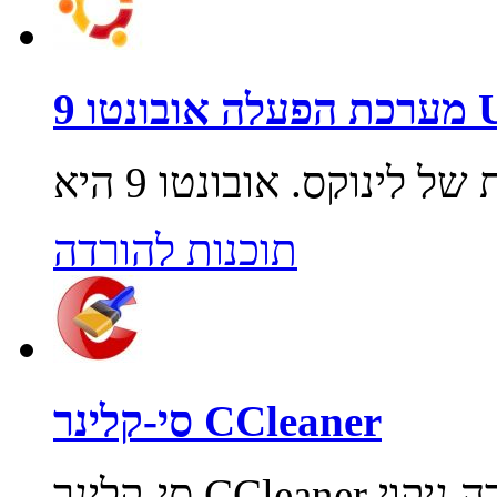
Ubunt
תוכנות להורדה
סי-קלינר CCleaner
סי-קלינר CCleaner תוכנת תחזוקה למחשב שעיקרה ניקוי