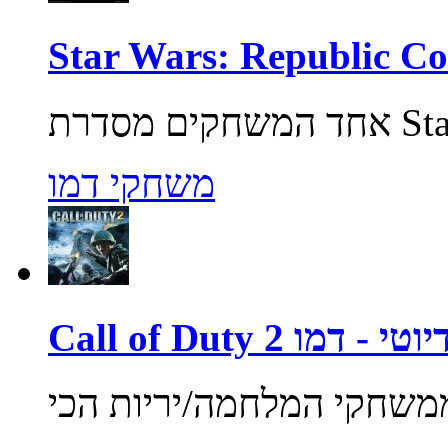
משחקי דמו
ול אוף דיוטי - דמו