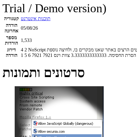
Trial / Demo version)
תוכנות אינטרנט
קטגוריה
הורדה
05/08/26
אחרונה
מספר
1,533
הורדות
NoScript מוסיף כפתור הנמצא באחד מקצוות העמוד. לחיצה על הכפתור תציג רשימת סקריפטים הרצים באתר שאנו מבקרים בו, ולחיצה נוספת
2
4
דירוג
הסרת החסימה.
3.3333333333333
צוות וינס
7921
7921
6
5
1
הורדה
סרטונים ותמונות