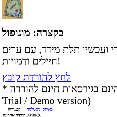
בקצרה:
מונופול
י ועכשיו תלת מידד, עם ערים
חיילים ודמויות!
לחץ להורדת קובץ
* התכנים הינם בגירסאות חינם להורדה (Free game / software,
Trial / Demo version)
משחקי נוסטלגיה
קטגוריה
08/08/26
הורדה אחרונה