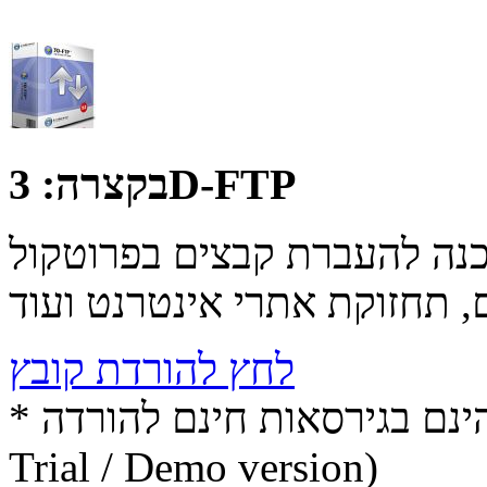
3D-FTP
בקצרה:
ה להעברת קבצים בפרוטקול FTP המשמש להעלאת קבצים
לחץ להורדת קובץ
* התכנים הינם בגירסאות חינם להורדה (Free game / software,
Trial / Demo version)