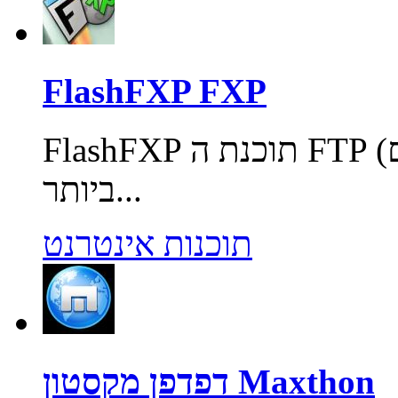
FlashFXP FXP
FlashFXP תוכנת ה FTP (פרוטוקול להעברת קבצים) המובילה
ביותר...
תוכנות אינטרנט
דפדפן מקסטון Maxthon