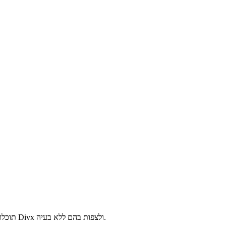
נגן סרטים DVD בפורמט Divx. עם נגן סרטים DivX Player תוכלו להריץ סרטי Divx ולצפות בהם ללא בעיה.