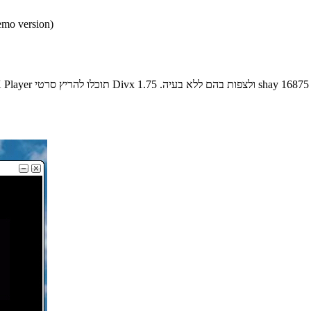
* התכנים הינם בגירסאות
16875
shay
נגן סרטים DVD בפורמט Divx. עם נגן סרטים DivX Player תוכלו להריץ סרטי Divx ולצפות בהם ללא בעיה.
1.75