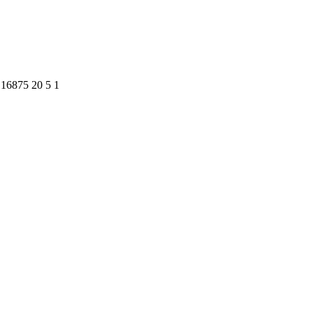
16875
20
5
1