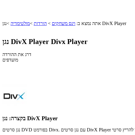
נגן DivX Player
אתה נמצא ב:
וינס משחקים
>
הורדות
>
מולטימדיה
>
Divx Player
נגן DivX Player
דרג את ההורדה
מועדפים
נגן DivX Player
בקצרה: