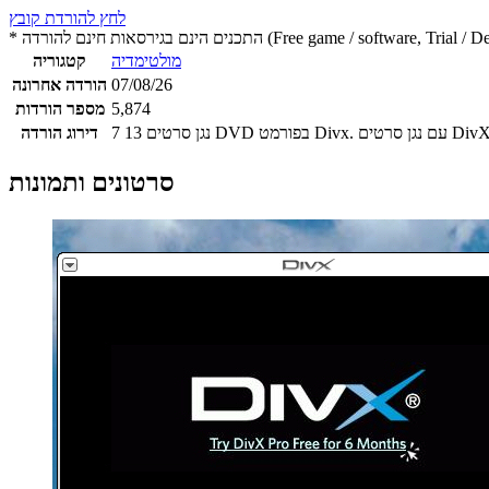
לחץ להורדת קובץ
 חינם להורדה (Free game / software, Trial / Demo version)
מולטימדיה
קטגוריה
07/08/26
הורדה אחרונה
5,874
מספר הורדות
13
7
דירוג הורדה
סרטונים ותמונות