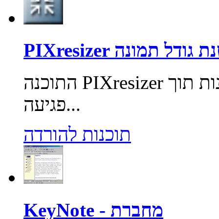
PIX הקטנת גודל תמונה
התוכנה PIXresizer מאפשרת לכווץ את משקל התמונות תוך
פגיעה...
תוכנות להורדה
KeyNote - מחברת