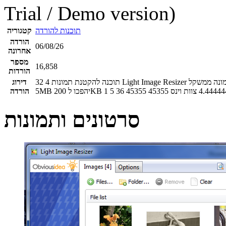
Trial / Demo version)
תוכנות להורדה
קטגוריה
הורדה
06/08/26
אחרונה
מספר
16,858
הורדות
תוכנה להקטנת תמונות Light Image Resizer התוכנה יודעת לכווץ את משקל התמונה מבחינת משקל ורזולוציה לפי בחירה. לדוגמה תמונה ממשקל
4
32
דירוג
4.4444
צוות וינס
45355
45355
36
5
1
הורדה
סרטונים ותמונות