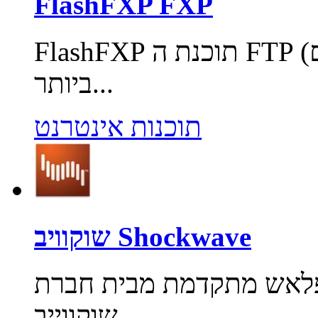
FlashFXP FXP
FlashFXP תוכנת ה FTP (פרוטוקול להעברת קבצים) המובילה
ביותר...
תוכנות אינטרנט
שוקוויב Shockwave
לאש מתקדמת מבית חברת Adobe.
שוקווייב...