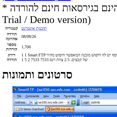
* התכנים הינם בגירסאות חינם להורדה (Free game / software,
Trial / Demo version)
תוכנות אינטרנט
קטגוריה
הורדה
08/08/26
אחרונה
מספר
1,706
הורדות
Smart FTP הינה תוכנה מעולה, נוחה וחופשית לשימוש בה ניתן להעלות ולהוריד קבצים משרתים ובנוסף יש לה חיפוש מובנה המאפשר חיפוש מהיר
1
1
דירוג
של קבצים.
2.5
צוות וינס
7533
7533
2
5
1
הורדה
סרטונים ותמונות