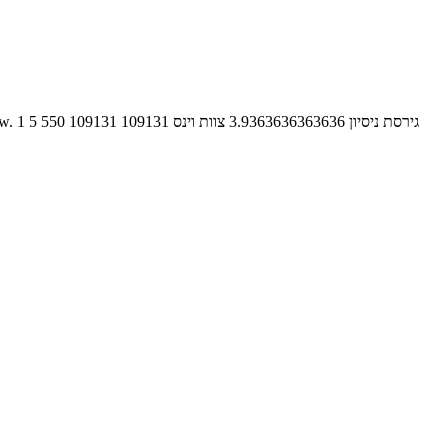
תוכנת פרו שואו מאפשרת עריכת וידיאו, הכנת מצגות, עריכת תמונות דיגיטליות והכול בתוכנה אחת מקצועית בעזרת ProShow. גירסת ניסיון
3.9363636363636
צוות וינס
109131
109131
550
5
1