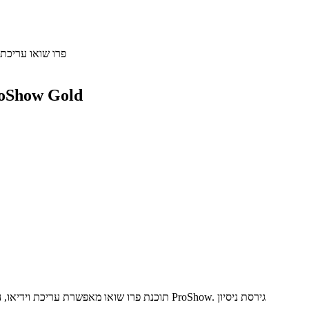
ProShow פרו שואו עריכ
oShow Gold
תוכנת פרו שואו מאפשרת עריכת וידיאו, הכנת מצגות, עריכת תמונות דיגיטליות והכול בתוכנה אחת מקצועית בעזרת ProShow. גירסת ניסיון