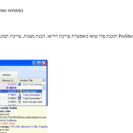
* התכנים הינם בגירסאות