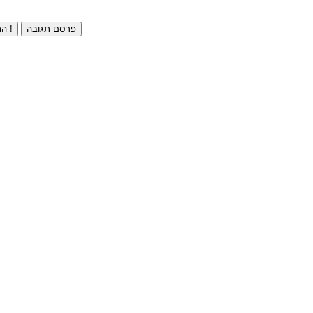
פרסם תגובה
התחברו ⁄ הרשמו חינם !