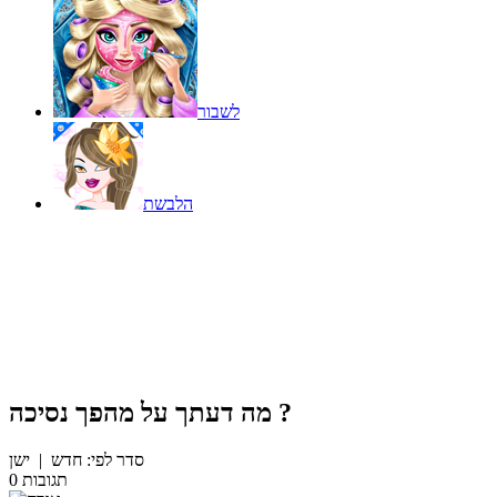
לשבור
הלבשת
?
מה דעתך על
מהפך נסיכה
סדר לפי:
חדש
|
ישן
תגובות
0