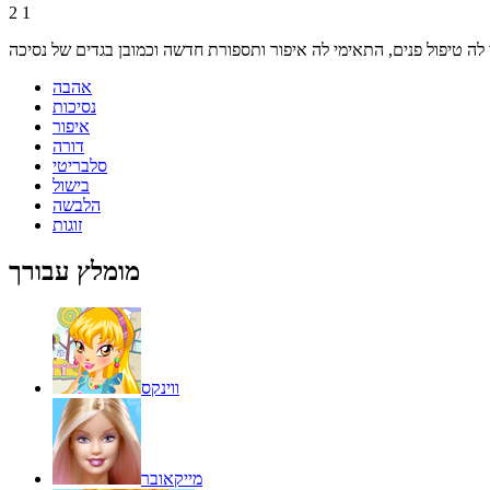
2
1
אהבה
נסיכות
איפור
דורה
סלבריטי
בישול
הלבשה
זוגות
מומלץ עבורך
ווינקס
מייקאובר