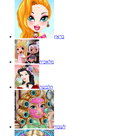
בראץ
מלאכית
הלבשת
לשבור