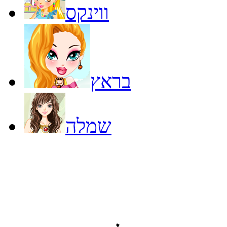
ווינקס
בראץ
שמלה