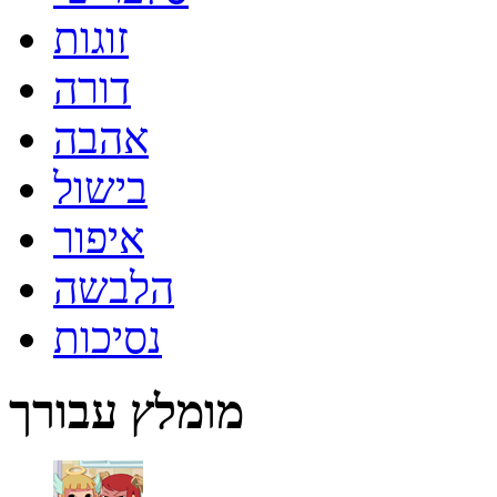
זוגות
דורה
אהבה
בישול
איפור
הלבשה
נסיכות
מומלץ עבורך