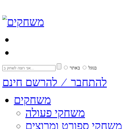
בגוגל
באתר
להתחבר ⁄ להרשם חינם
משחקים
משחקי פעולה
משחקי ספורט ומרוצים